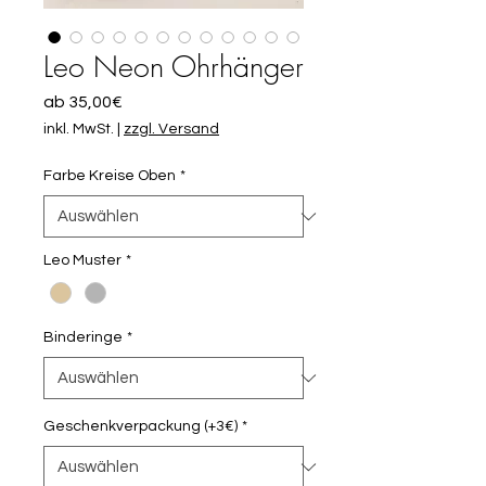
Leo Neon Ohrhänger
Sale-
ab
35,00€
Preis
inkl. MwSt.
|
zzgl. Versand
Farbe Kreise Oben
*
Leo Muster
*
Binderinge
*
Geschenkverpackung (+3€)
*