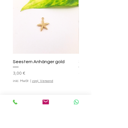
Seestern Anhänger gold
Smile-Creolen
Preis
Standardpreis
Sale-Preis
25,00 €
3,00 €
ab
inkl. MwSt.
|
zzgl. Versand
inkl. MwSt.
In den Warenkorb