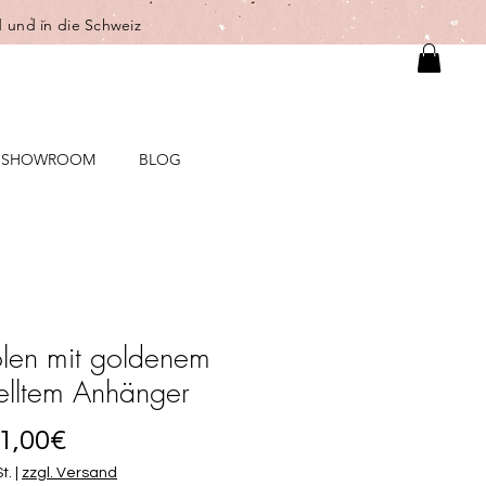
 und in die Schweiz
SHOWROOM
BLOG
len mit goldenem
lltem Anhänger
Sale-
1,00€
Preis
t.
|
zzgl. Versand