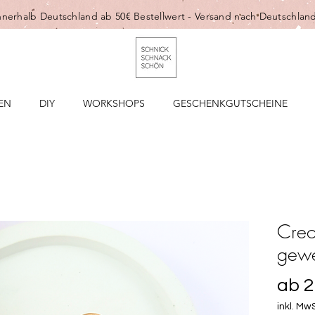
nnerhalb Deutschland ab 50€ Bestellwert -
Versand nach Deutschland
EN
DIY
WORKSHOPS
GESCHENKGUTSCHEINE
Creo
gewe
ab
2
inkl. MwS